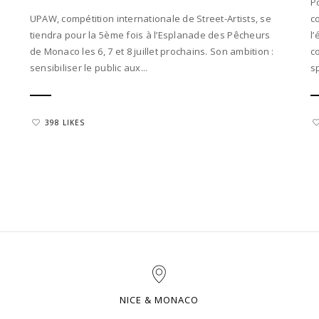
P
UPAW, compétition internationale de Street-Artists, se
c
tiendra pour la 5ème fois à l’Esplanade des Pêcheurs
l’
de Monaco les 6, 7 et 8 juillet prochains. Son ambition :
c
sensibiliser le public aux...
s
398 LIKES
NICE & MONACO