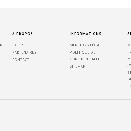
A PROPOS
INFORMATIONS
S
ui
EXPERTS
MENTIONS LÉGALES
M
C
PARTENAIRES
POLITIQUE DE
M
CONFIDENTIALITÉ
CONTACT
J
SITEMAP
S
D
C