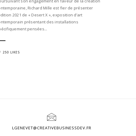
oursuivant son engagement en faveur de la création
ontemporaine, Richard Mille est fier de présenter
édition 2021 de « Desert X », exposition d’art
ontemporain présentant des installations
pécifiquement pensées...
250 LIKES
LGENEVET@CREATIVEBUSINESSDEV.FR