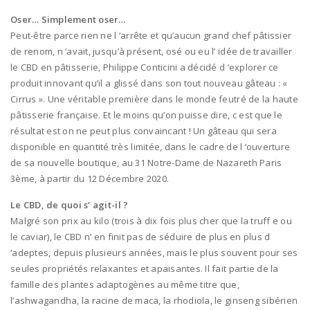
Oser… Simplement oser…
Peut-être parce rien ne l ‘arrête et qu’aucun grand chef pâtissier
de renom, n ‘avait, jusqu’à présent, osé ou eu l’ idée de travailler
le CBD en pâtisserie, Philippe Conticini a décidé d ‘explorer ce
produit innovant qu’il a glissé dans son tout nouveau gâteau : «
Cirrus ». Une véritable première dans le monde feutré de la haute
pâtisserie française. Et le moins qu’on puisse dire, c est que le
résultat est on ne peut plus convaincant ! Un gâteau qui sera
disponible en quantité très limitée, dans le cadre de l ‘ouverture
de sa nouvelle boutique, au 31 Notre-Dame de Nazareth Paris
3ème, à partir du 12 Décembre 2020.
Le CBD, de quoi s’ agit-il ?
Malgré son prix au kilo (trois à dix fois plus cher que la truff e ou
le caviar), le CBD n’ en finit pas de séduire de plus en plus d
‘adeptes, depuis plusieurs années, mais le plus souvent pour ses
seules propriétés relaxantes et apaisantes. Il fait partie de la
famille des plantes adaptogènes au même titre que,
l’ashwagandha, la racine de maca, la rhodiola, le ginseng sibérien