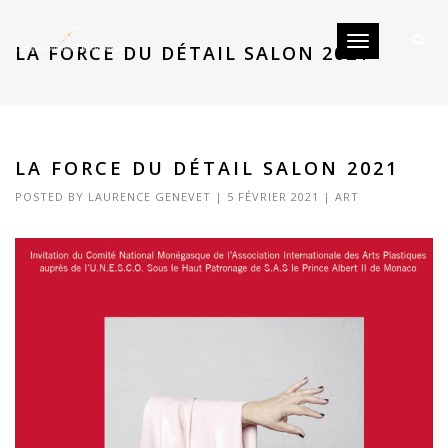
Toggle
LA FORCE DU DÉTAIL SALON 2021
navigation
LA FORCE DU DÉTAIL SALON 2021
POSTED BY
LAURENCE GENEVET
|
5 FÉVRIER 2021
|
ART