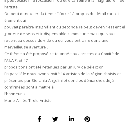
Il peut exister ¨à l’occasion ¨ou être carrément la ¨signature ¨ de
l’artiste.
On peut donc user du terme ¨force¨ à propos du détail car cet
élément qui
pouvait paraître insignifiant ou secondaire peut devenir essentiel
,porteur de sens et indispensable comme une main qui vous
retient au dessus du vide ou qui vous entraine dans une
merveilleuse aventure .
Ce thème a été proposé cette année aux artistes du Comité de
l’A.I.A.P. et 47
propositions ont été retenues par un jury de sélection.
En parallèle nous avons invité 14 artistes de la région choisis et
présentés par Stefania Angelini et dont les démarches déjà
confirmées sont à mettre à
l’honneur. »
Marie-Aimée Tirole Artiste