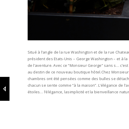
Situé à l’angle de la rue Washington et de la rue Chate
président des Etats-Unis – George Washington – et à la r
de l’aventure. Avec ce “Monsieur George” sans s… c’est
au destin de ce nouveau boutique hôtel.Chez Monsieur 
chambres ont été pensées comme des bulles se détachant d
chacun se sente comme “à la maison”. L’élégance de l’accu
étoiles… l’élégance, lasimplicité et la bienveillance natu