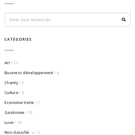
CATÉGORIES
Art
/ 13
Business développement
/ 6
Charity
/ 2
Culture
/ 3
Economie Verte
/ 2
Gastromie
/ 25
Luxe
/ 29
Non classifié
/ e
/ 5