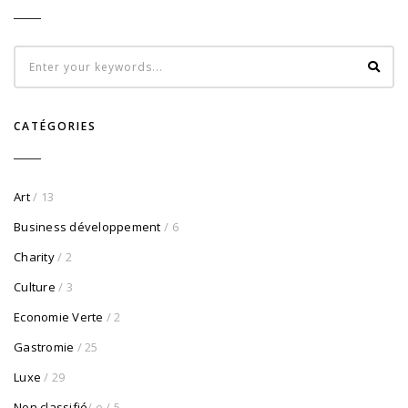
CATÉGORIES
Art
/ 13
Business développement
/ 6
Charity
/ 2
Culture
/ 3
Economie Verte
/ 2
Gastromie
/ 25
Luxe
/ 29
Non classifié
/ e
/ 5