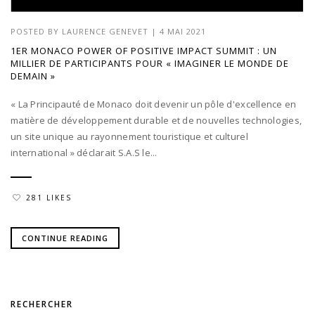
POSTED BY
LAURENCE GENEVET
|
4 MAI 2021
1ER MONACO POWER OF POSITIVE IMPACT SUMMIT : UN
MILLIER DE PARTICIPANTS POUR « IMAGINER LE MONDE DE
DEMAIN »
« La Principauté de Monaco doit devenir un pôle d'excellence en
matière de développement durable et de nouvelles technologies,
un site unique au rayonnement touristique et culturel
international » déclarait S.A.S le...
281 LIKES
CONTINUE READING
RECHERCHER