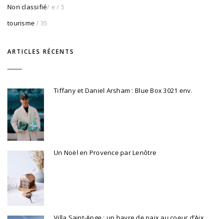
Non classifié
/ e
/ 5
tourisme
/ 35
ARTICLES RÉCENTS
Tiffany et Daniel Arsham : Blue Box 3021 env.
Un Noël en Provence par Lenôtre
Villa Saint-Ange : un havre de paix au coeur d’Aix