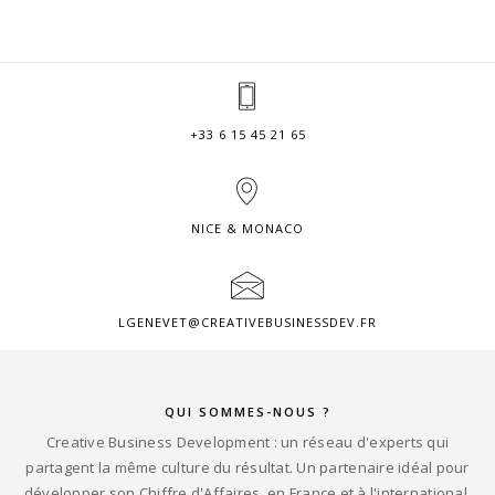
+33 6 15 45 21 65
NICE & MONACO
LGENEVET@CREATIVEBUSINESSDEV.FR
QUI SOMMES-NOUS ?
Creative Business Development : un réseau d'experts qui
partagent la même culture du résultat. Un partenaire idéal pour
développer son Chiffre d'Affaires, en France et à l'international.