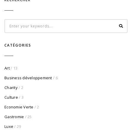
CATÉGORIES
Art
/ 13
Business développement
/ 6
Charity
/ 2
Culture
/ 3
Economie Verte
/ 2
Gastromie
/ 25
Luxe
/ 29