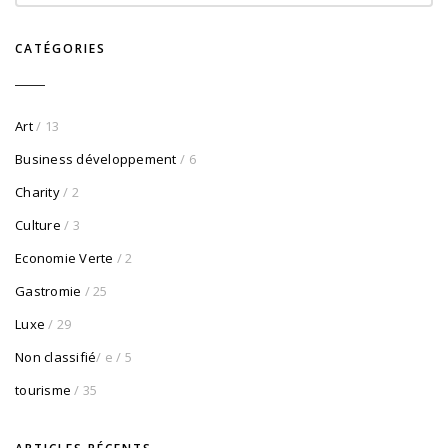
CATÉGORIES
Art
/ 13
Business développement
/ 6
Charity
/ 2
Culture
/ 3
Economie Verte
/ 2
Gastromie
/ 25
Luxe
/ 29
Non classifié
/ e
/ 5
tourisme
/ 35